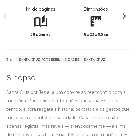
Nº de páginas
Dimensões
78 páginas
16 x 23 x 0.5 cm
Col
Tags:
SANTA CRUZ POR JESIEL
CIDADES
SANTA CRUZ
Sinopse
Santa Cruz por Jesiel é um convite ao reencontro com a
memória. Por meio de fotografias que atravessam o
tempo, a obra resgata a história, os rostos e os gestos que
moldaram a identidade da cidade. Cada imagem não
apenas registra, mas revela — silenciosamente — a alma
de um povo, suas lutas, suas festas e sua permanência. É,