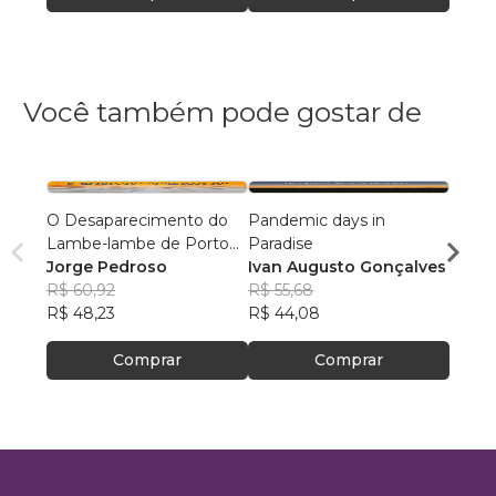
Você também pode gostar de
O Desaparecimento do
Pandemic days in
Fotogr
Lambe-lambe de Porto
Paradise
Ensin
Alegre
Jorge Pedroso
Ivan Augusto Gonçalves
Dami
R$ 60,92
R$ 55,68
Costa
R$ 76
R$ 48,23
R$ 44,08
R$ 60
Comprar
Comprar