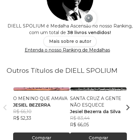
DIELL SPOLIUM é Medalha Ascensão no nosso Ranking,
com um total de
38 livros vendidos!
Mais sobre o autor
Entenda o nosso Ranking de Medalhas
Outros Títulos de DIELL SPOLIUM
O MENINO QUE AMAVA
SANTA CRUZ A GENTE
ANTE
JESIEL BEZERRA
NÃO ESQUECE
NOS 
R$ 66,10
Jesiel Bezerra da Silva
JESI
R$ 52,33
R$ 83,44
R$ 99
R$ 66,05
R$ 78
Comprar
Comprar