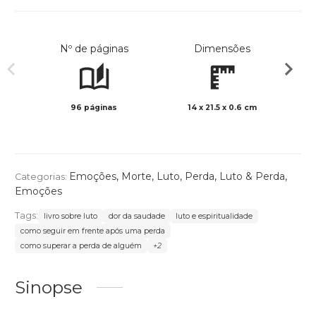
Nº de páginas
Dimensões
96 páginas
14 x 21.5 x 0.6 cm
Preto 
Emoções
,
Morte, Luto, Perda
,
Luto & Perda
,
Categorias:
Emoções
Tags:
livro sobre luto
dor da saudade
luto e espiritualidade
como seguir em frente após uma perda
como superar a perda de alguém
+2
Sinopse