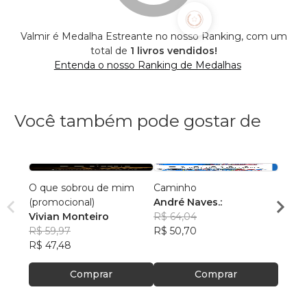
Valmir é Medalha Estreante no nosso Ranking, com um
total de
1 livros vendidos!
Entenda o nosso Ranking de Medalhas
Você também pode gostar de
O que sobrou de mim
Caminho
A Vid
(promocional)
André Naves.:
Edso
Vivian Monteiro
R$ 64,04
R$ 46
R$ 59,97
R$ 50,70
R$ 36
R$ 47,48
Comprar
Comprar