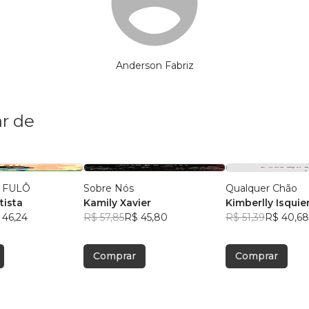
Anderson Fabriz
r de
 FULÔ
Sobre Nós
Qualquer Chão
tista
Kamily Xavier
Kimberlly Isquie
 46,24
R$ 57,85
R$ 45,80
Bongalhardo
R$ 51,39
R$ 40,68
Comprar
Comprar