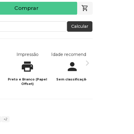
Comprar
Calcular
Impressão
Idade recomendada
Data de publicaç
Preto e Branco (Papel
Sem classificação
14/04/2026
Offset)
+2