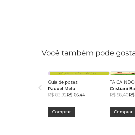
Você também pode gosta
Guia de poses
TÁ CAINDO
Raquel Melo
Cristiani Ba
R$ 83,92
R$ 66,44
R$ 58,40
R$
Comprar
Comprar