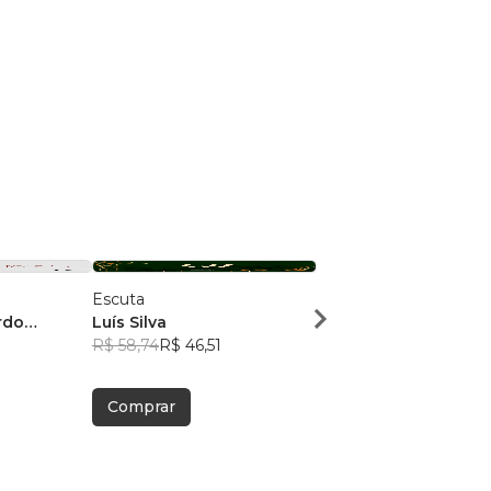
Escuta
Me perdi no persona
rdo
Luís Silva
Rodeck
R$ 58,74
R$ 46,51
R$ 55,47
R$ 43,92
Comprar
Comprar