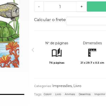
-
+
Calcular o frete
Nº de páginas
Dimensões
76 páginas
21 x 29.7 x 0.5 cm
Impressões
,
Livro
Categorias:
Tags:
Colorir
Livro
Animais
Desenhos
Imprimir