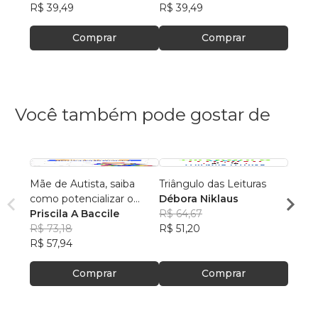
R$ 39,49
R$ 39,49
Comprar
Comprar
Você também pode gostar de
Mãe de Autista, saiba
Triângulo das Leituras
De pe
como potencializar o
Débora Niklaus
GRA
aprendizado do seu filho.
Priscila A Baccile
R$ 64,67
Silas
R$ 73,18
R$ 51,20
R$ 42
R$ 57,94
R$ 33
Comprar
Comprar