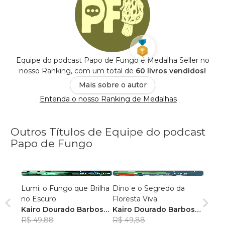
Equipe do podcast Papo de Fungo é Medalha Seller no
nosso Ranking, com um total de
60 livros vendidos!
Mais sobre o autor
Entenda o nosso Ranking de Medalhas
Outros Títulos de Equipe do podcast
Papo de Fungo
Lumi: o Fungo que Brilha
Dino e o Segredo da
no Escuro
Floresta Viva
Kairo Dourado Barbosa
,
Kairo Dourado Barbosa
,
+3
R$ 49,88
+4
R$ 49,88