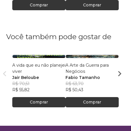
Comprar
Comprar
Você também pode gostar de
A vida que eu não planejei
A Arte da Guerra para
De al
viver
Negócios
dema
Jair Beloube
Fabio Tamanho
Ellen
R$ 70,51
R$ 63,70
R$ 51
R$ 55,82
R$ 50,43
R$ 41
Comprar
Comprar