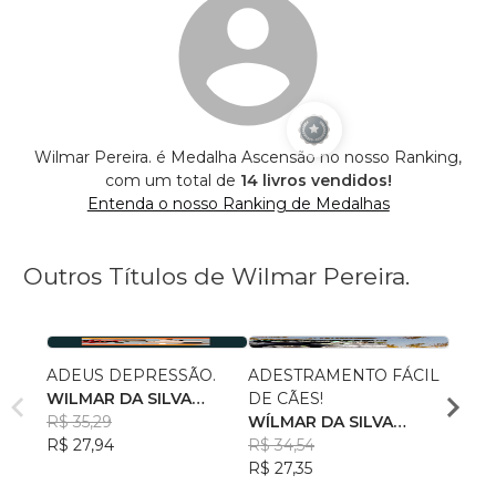
Wilmar Pereira. é Medalha Ascensão no nosso Ranking,
com um total de
14 livros vendidos!
Entenda o nosso Ranking de Medalhas
Outros Títulos de Wilmar Pereira.
ADEUS DEPRESSÃO.
ADESTRAMENTO FÁCIL
GANH
WILMAR DA SILVA
DE CÃES!
SEND
PEREIRA
R$ 35,29
WÍLMAR DA SILVA
WILM
R$ 27,94
PEREIRA.
R$ 34,54
PERE
R$ 34
R$ 27,35
R$ 27