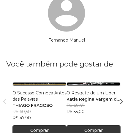
Fernando Manuel
Você também pode gostar de
O Sucesso Começa Antes
O Resgate de um Lider
Data S
das Palavras
Katia Regina Vargem de
Stéfa
THIAGO FRAGOSO
Oliveira
R$ 69,47
R$ 42
R$ 60,50
R$ 55,00
R$ 33
R$ 47,90
Comprar
Comprar