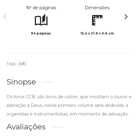
Nº de páginas
Dimensões
94 páginas
15.4 x 21.9 x 0.6 cm
Preto 
Tags:
ccb
Sinopse
Os livros CCB, são livros de colorir, que mostram o louvor e
adoração a Deus, nesse primeiro volume será dedicado a
organistas e instrumentistas, em momento de adoração.
Avaliações