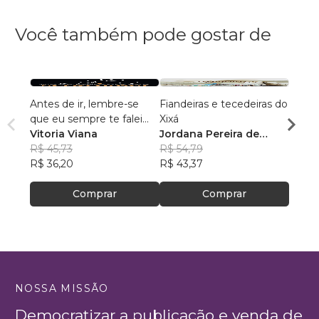
Você também pode gostar de
Antes de ir, lembre-se
Fiandeiras e tecedeiras do
O diá
que eu sempre te falei
Xixá
morr
que seria amor
Vitoria Viana
Jordana Pereira de
Gabri
R$ 45,73
Moraes
R$ 54,79
R$ 59
R$ 36,20
R$ 43,37
R$ 46
Comprar
Comprar
NOSSA MISSÃO
Democratizar a publicação e venda de