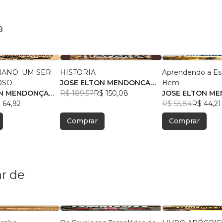
a
MANO: UM SER
HISTORIA
Aprendendo a Es
OSO
JOSE ELTON MENDONCA
Bem
ON MENDONÇA
UCHOA
R$ 189,57
R$ 150,08
JOSE ELTON M
 64,92
UCHOA
R$ 55,84
R$ 44,21
Comprar
Comprar
r de