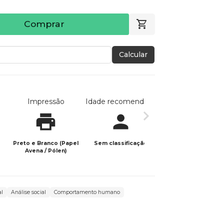
Comprar
Calcular
Impressão
Idade recomendada
Data de publicaç
Preto e Branco (Papel
Sem classificação
13/04/2026
Avena / Pólen)
al
Análise social
Comportamento humano