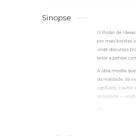
Sinopse
O Poder de Ideias
por mais bonitas 
onde discursos pro
leitor a pensar co
A obra mostra que
da realidade, da e
capítulos, o autor
sociedade — acaba
Ma ...