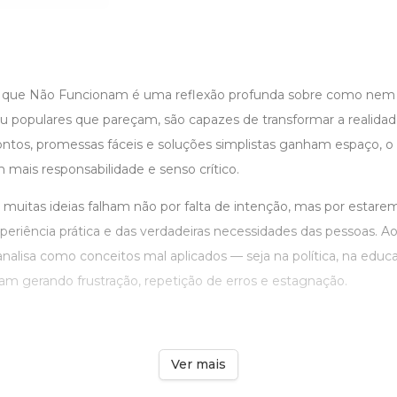
 que Não Funcionam é uma reflexão profunda sobre como nem t
ou populares que pareçam, são capazes de transformar a reali
ntos, promessas fáceis e soluções simplistas ganham espaço, o l
m mais responsabilidade e senso crítico.
 muitas ideias falham não por falta de intenção, mas por estar
xperiência prática e das verdadeiras necessidades das pessoas. A
 analisa como conceitos mal aplicados — seja na política, na edu
m gerando frustração, repetição de erros e estagnação.
Ver mais