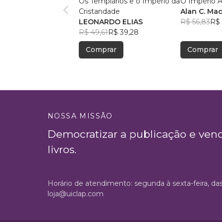
Os Templários e o Império da
O Império A
Cristandade
Alan C. Mac
LEONARDO ELIAS
R$ 56,83
R$ 
R$ 49,61
R$ 39,28
Comprar
Comprar
NOSSA MISSÃO
Democratizar a publicação e ven
livros.
Horário de atendimento: segunda à sexta-feira, da
loja@uiclap.com