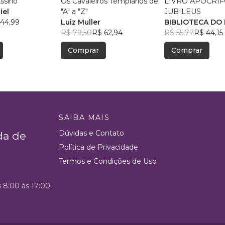
ssírio
Os Cavaleiros Templários de
LIVRO APÓCRIF
iel
"A" a "Z"
JUBILEUS
44,99
Luiz Muller
BIBLIOTECA DO
R$ 79,50
R$ 62,94
R$ 55,77
R$ 44,15
Comprar
Comprar
SAIBA MAIS
Dúvidas e Contato
da de
Política de Privacidade
Termos e Condições de Uso
s 8:00 às 17:00