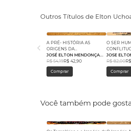
Outros Títulos de Elton Ucho
A PRÉ- HISTÓRIA AS
O SER HU
ORIGENS DA
CONFLITU
HUMANIDADE E DA
JOSÉ ELTON MENDONÇA
JOSE ELT
CIVILIZAÇÃO
UCHÔA
R$ 54,19
R$ 42,90
UCHOA
R$ 82,00
R$
Comprar
Comprar
Você também pode gosta