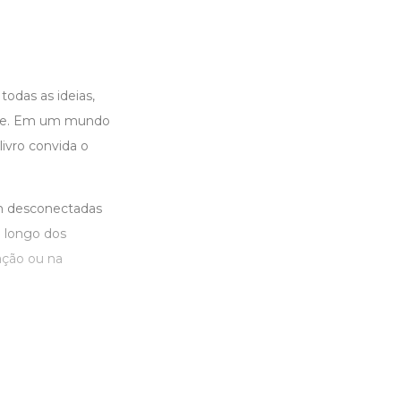
odas as ideias,
dade. Em um mundo
ivro convida o
em desconectadas
o longo dos
cação ou na