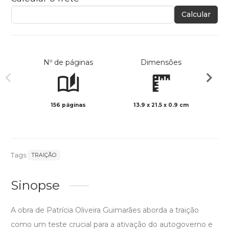
Calcular
Nº de páginas
Dimensões
156 páginas
13.9 x 21.5 x 0.9 cm
Preto 
Tags:
TRAIÇÃO
Sinopse
A obra de Patrícia Oliveira Guimarães aborda a traição
como um teste crucial para a ativação do autogoverno e