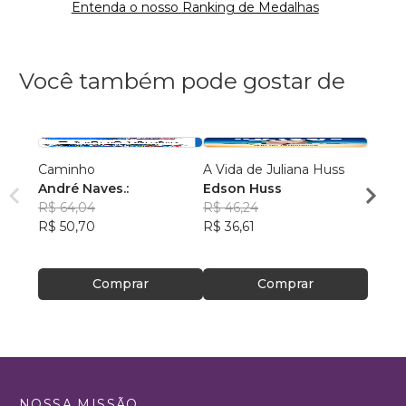
Entenda o nosso Ranking de Medalhas
Você também pode gostar de
Caminho
A Vida de Juliana Huss
MILA
André Naves.:
Edson Huss
DOR
R$ 64,04
R$ 46,24
NADM
R$ 50,70
R$ 36,61
R$ 50
R$ 39
Comprar
Comprar
NOSSA MISSÃO