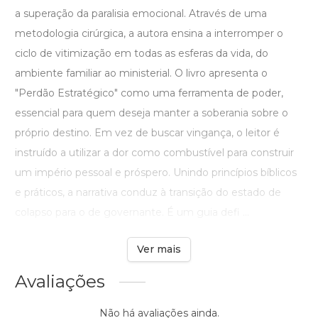
a superação da paralisia emocional. Através de uma
metodologia cirúrgica, a autora ensina a interromper o
ciclo de vitimização em todas as esferas da vida, do
ambiente familiar ao ministerial. O livro apresenta o
"Perdão Estratégico" como uma ferramenta de poder,
essencial para quem deseja manter a soberania sobre o
próprio destino. Em vez de buscar vingança, o leitor é
instruído a utilizar a dor como combustível para construir
um império pessoal e próspero. Unindo princípios bíblicos
e práticos, a narrativa conduz à transição do estado de
colapso para o de governante. É um guia defi ...
Ver mais
Avaliações
Não há avaliações ainda.