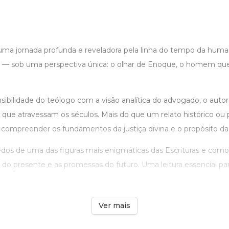
uma jornada profunda e reveladora pela linha do tempo da huma
s — sob uma perspectiva única: o olhar de Enoque, o homem qu
bilidade do teólogo com a visão analítica do advogado, o autor 
os que atravessam os séculos. Mais do que um relato histórico ou pr
 compreender os fundamentos da justiça divina e o propósito da 
dos de uma das figuras mais enigmáticas das Escrituras e como s
s do presente e as promessas do futuro. Uma leitura essencial p
Ver mais