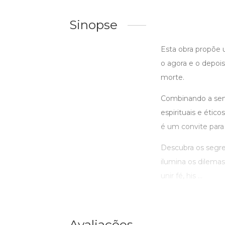
Sinopse
Esta obra propõe 
o agora e o depoi
morte.
Combinando a sensi
espirituais e étic
é um convite para
Descubra os segre
ilumina os dilema
unir fé, his ...
Avaliações