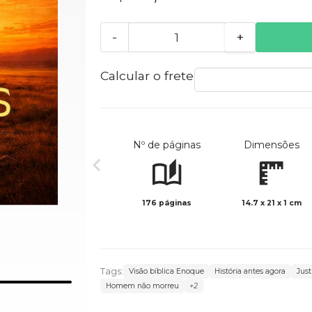
-
+
Calcular o frete
Nº de páginas
Dimensões
176 páginas
14.7 x 21 x 1 cm
Tags:
Visão bíblica Enoque
História antes agora
Just
Homem não morreu
+2