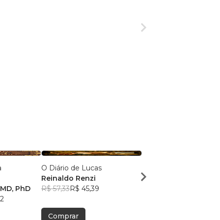
a
O Diário de Lucas
JESUS MENDIGO
Reinaldo Renzi
Icedlav Adiemla
 MD, PhD
R$ 57,33
R$ 45,39
R$ 39,84
R$ 31,54
2
Comprar
Comprar