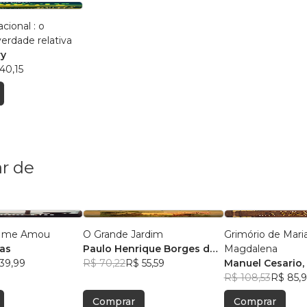
cional : o
verdade relativa
ry
40,15
r de
e me Amou
O Grande Jardim
Grimório de Mari
tas
Paulo Henrique Borges dos
Magdalena
39,99
Santos
R$ 70,22
R$ 55,59
Manuel Cesario,
R$ 108,53
R$ 85,9
Comprar
Comprar