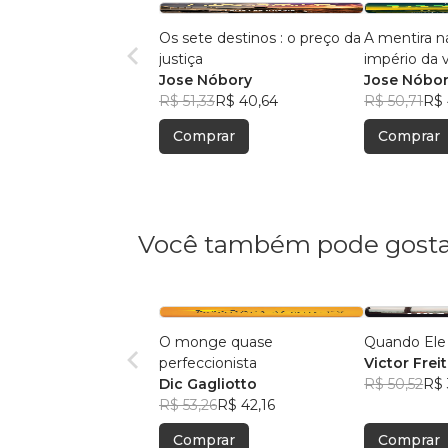
Os sete destinos : o preço da
A mentira na
justiça
império da 
Jose Nóbory
Jose Nóbo
R$ 51,33
R$ 40,64
R$ 50,71
R$ 
Comprar
Comprar
Você também pode gosta
O monge quase
Quando El
perfeccionista
Victor Frei
Dic Gagliotto
R$ 50,52
R$ 
R$ 53,26
R$ 42,16
Comprar
Comprar