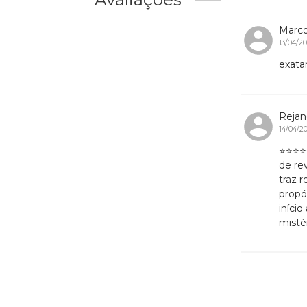
Marco
13/04/2
exata
Rejan
14/04/2
⭐⭐⭐⭐⭐
de re
traz r
propó
iníci
mistér