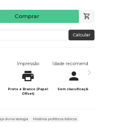
Comprar
Calcular
Impressão
Idade recomendada
Data de publicaç
Preto e Branco (Papel
Sem classificação
13/04/2026
Offset)
iça divina teologia
Mistérios proféticos bíblicos