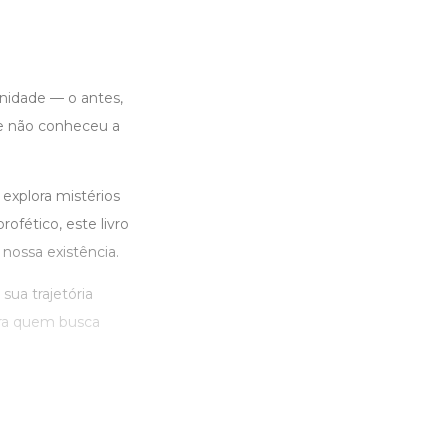
nidade — o antes,
e não conheceu a
explora mistérios
ofético, este livro
nossa existência.
ua trajetória
ara quem busca