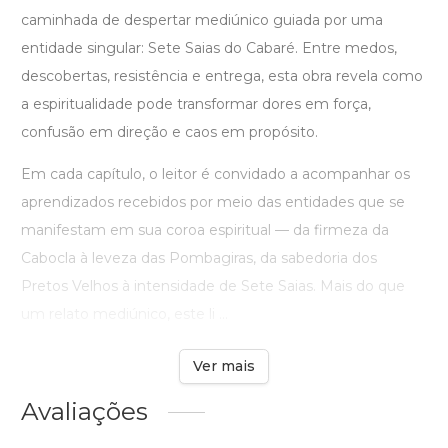
caminhada de despertar mediúnico guiada por uma
entidade singular: Sete Saias do Cabaré. Entre medos,
descobertas, resistência e entrega, esta obra revela como
a espiritualidade pode transformar dores em força,
confusão em direção e caos em propósito.
Em cada capítulo, o leitor é convidado a acompanhar os
aprendizados recebidos por meio das entidades que se
manifestam em sua coroa espiritual — da firmeza da
Cabocla à leveza das Pombagiras, da sabedoria dos
Pretos Velhos à intensidade de Sete Saias. Mais do que
um relato mediúnico, este li ...
Ver mais
Avaliações