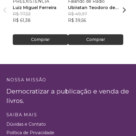
PREEXISTÊNCIA
Falando de Rádio
Como 
Luiz Miguel Ferreira
Ubiratan Teodoro de
sofri
R$ 77,53
Souza
R$ 49,97
Escrit
Rosan
R$ 61,38
R$ 39,56
Feito
R$ 46
R$ 37
Comprar
Comprar
NOSSA MISSÃO
Democratizar a publicação e venda de
livros.
SAIBA MAIS
Dúvidas e Contato
Política de Privacidade