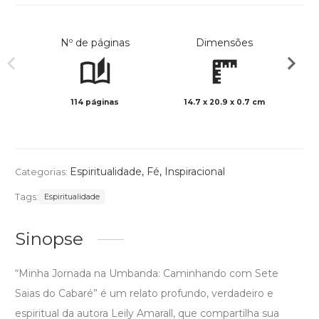
Nº de páginas
Dimensões
114 páginas
14.7 x 20.9 x 0.7 cm
Preto 
Espiritualidade
,
Fé
,
Inspiracional
Categorias:
Tags:
Espiritualidade
Sinopse
“Minha Jornada na Umbanda: Caminhando com Sete
Saias do Cabaré” é um relato profundo, verdadeiro e
espiritual da autora Leily Amarall, que compartilha sua