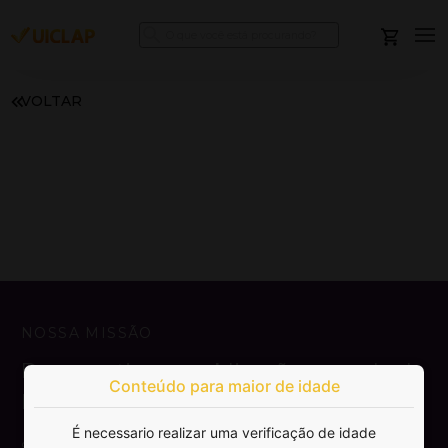
VOLTAR
NOSSA MISSÃO
Democratizar a publicação e venda de
Conteúdo para maior de idade
livros.
É necessario realizar uma verificação de idade
SAIBA MAIS