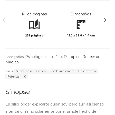
Nº de páginas
Dimensões
252 páginas
15.2 x 22.8 x 1.4 cm
Preto 
Psicológico
,
Literário
,
Distópico
,
Realismo
Categorias:
Mágico
Tags:
Surrealismo
Ficción
Novela interesante
Libro extraño
Futurista
+1
Sinopse
Es difícil poder explicarte quién soy, pero aún así pienso
intentarlo. Ya no solamente por el simple hecho de