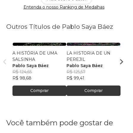
Entenda o nosso Ranking de Medalhas
Outros Títulos de Pablo Saya Báez
A HISTÓRIA DE UMA
LA HISTORIA DE UN
THE 
SALSINHA
PEREJIL
PARS
Pablo Saya Báez
Pablo Saya Báez
Pablo
R$ 124,65
R$ 125,57
R$ 90
R$ 98,68
R$ 99,41
R$ 71,
Comprar
Comprar
Você também pode gostar de