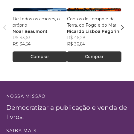
De todos os amores, o
Contos do Tempo e da
Agulh
próprio
Terra, do Fogo e do Mar
Escri
Noar Beaumont
Ricardo Lisboa Pegorini
R$ 79
R$ 43,63
R$ 46,28
R$ 63
R$ 34,54
R$ 36,64
Comprar
Comprar
NOSSA MISSÃO
Democratizar a publicação e venda de
livros.
SAIBA MAIS