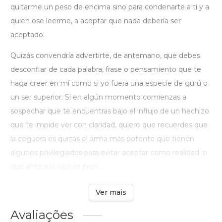
quitarme un peso de encima sino para condenarte a ti y a
quien ose leerme, a aceptar que nada debería ser
aceptado.
Quizás convendría advertirte, de antemano, que debes
desconfiar de cada palabra, frase o pensamiento que te
haga creer en mí como si yo fuera una especie de gurú o
un ser superior. Si en algún momento comienzas a
sospechar que te encuentras bajo el influjo de un hechizo
que te impide ver con claridad, quiero que recuerdes que
la ceguera es quizás el arma más potente que tienen
algunos privilegiados para evitar aceptar como realidad lo
que ante sus ojos se pres ...
Ver mais
Avaliações