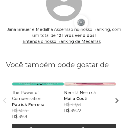
Jana Breuer é Medalha Ascensão no nosso Ranking, com
um total de
12 livros vendidos!
Entenda o nosso Ranking de Medalhas
Você também pode gostar de
The Power of
Nem lá Nem cá
Nutro
Compensation
Maila Couti
Perim
Patrick Ferreira
R$ 49,53
Meno
Dr. J
R$ 50,41
R$ 39,22
R$ 90
R$ 39,91
R$ 71