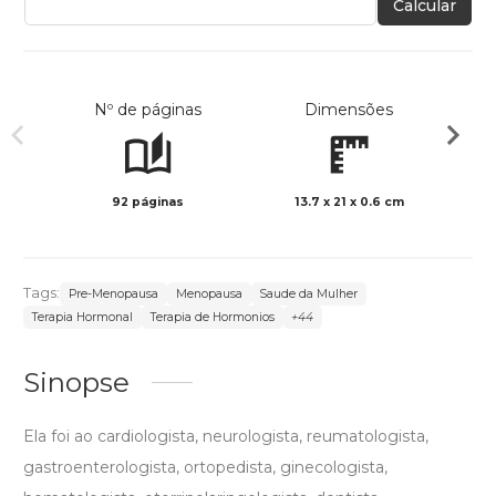
Calcular
Nº de páginas
Dimensões
92 páginas
13.7 x 21 x 0.6 cm
Preto 
Tags:
Pre-Menopausa
Menopausa
Saude da Mulher
Terapia Hormonal
Terapia de Hormonios
+44
Sinopse
Ela foi ao cardiologista, neurologista, reumatologista,
gastroenterologista, ortopedista, ginecologista,