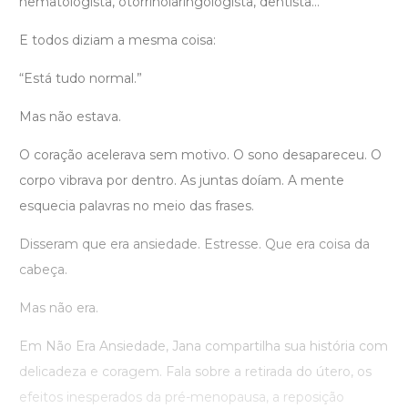
hematologista, otorrinolaringologista, dentista…
E todos diziam a mesma coisa:
“Está tudo normal.”
Mas não estava.
O coração acelerava sem motivo. O sono desapareceu. O
corpo vibrava por dentro. As juntas doíam. A mente
esquecia palavras no meio das frases.
Disseram que era ansiedade. Estresse. Que era coisa da
cabeça.
Mas não era.
Em Não Era Ansiedade, Jana compartilha sua história com
delicadeza e coragem. Fala sobre a retirada do útero, os
efeitos inesperados da pré-menopausa, a reposição