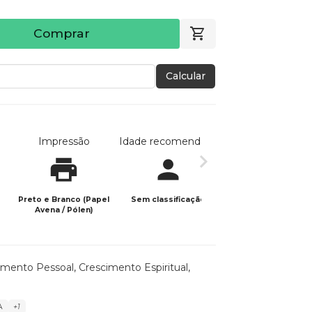
Comprar
Calcular
Impressão
Idade recomendada
Data de publicaç
Preto e Branco (Papel
Sem classificação
13/04/2026
Avena / Pólen)
imento Pessoal
,
Crescimento Espiritual
,
A
+1