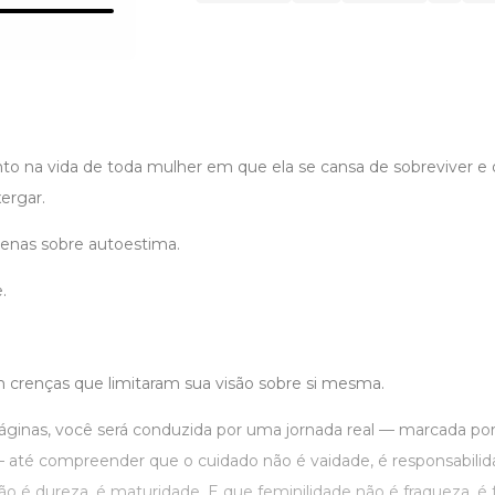
 na vida de toda mulher em que ela se cansa de sobreviver e 
ergar.
penas sobre autoestima.
.
crenças que limitaram sua visão sobre si mesma.
áginas, você será conduzida por uma jornada real — marcada por
 até compreender que o cuidado não é vaidade, é responsabili
 é dureza, é maturidade. E que feminilidade não é fraqueza, é f