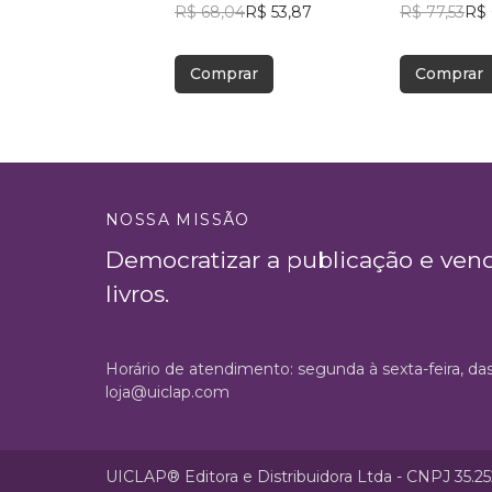
R$ 68,04
R$ 53,87
R$ 77,53
R$ 
Comprar
Comprar
NOSSA MISSÃO
Democratizar a publicação e ven
livros.
Horário de atendimento: segunda à sexta-feira, da
loja@uiclap.com
UICLAP® Editora e Distribuidora Ltda - CNPJ 35.2