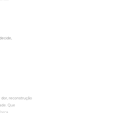
decide,
 dor, reconstrução
dade. Que
orça.