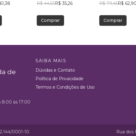
61,38
R$ 44,53
R$ 35,26
R$ 79,45
R$ 62,9
Comprar
Comprar
SAIBA MAIS
Dúvidas e Contato
da de
Política de Privacidade
Termos e Condições de Uso
s 8:00 às 17:00
52.144/0001-10
Rua dos I