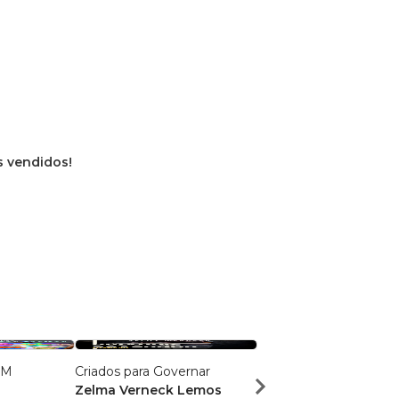
os vendidos!
IM
Criados para Governar
A Senda da Perfeição
Zelma Verneck Lemos
Samuel Antônio Bass