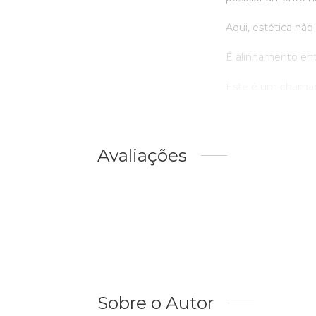
Aqui, estética não
É alinhamento ent
Este é um chamado
Avaliações
Sobre o Autor