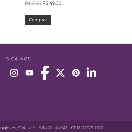
0
R$ 61,90
R$ 49,00
Chiesa
R$ 94,74
R$ 75,00
Comprar
Comprar
SIGA-NOS
ngleses, 524 - cj.5 - São Paulo/SP - CEP 01329-000