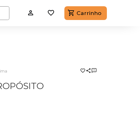
Carrinho
tima
ROPÓSITO