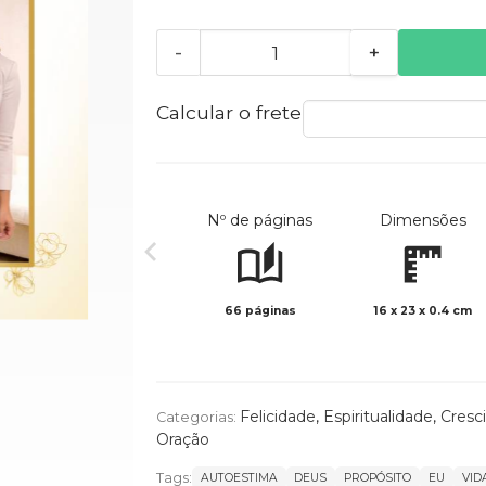
-
+
Calcular o frete
Nº de páginas
Dimensões
66 páginas
16 x 23 x 0.4 cm
Felicidade
,
Espiritualidade
,
Cresc
Categorias:
Oração
Tags:
AUTOESTIMA
DEUS
PROPÓSITO
EU
VID