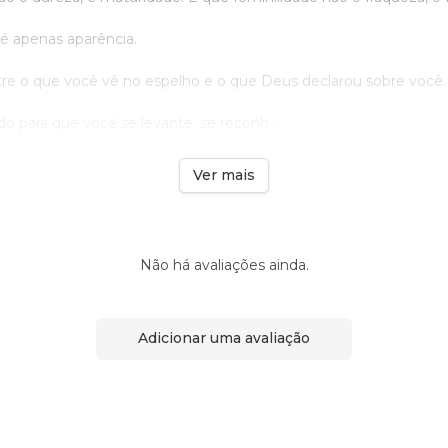
 é apenas aparência.
re o que você vê no espelho e o que Deus declarou sobre você.
 para que você se levante, se reconh ...
Ver mais
Não há avaliações ainda.
Adicionar uma avaliação