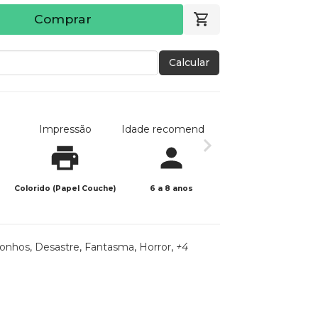
Comprar
Calcular
Impressão
Idade recomendada
Data de publicaç
Colorido (Papel Couche)
6 a 8 anos
12/04/2026
onhos
,
Desastre
,
Fantasma
,
Horror
,
+4