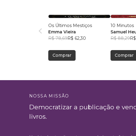
Os Últimos Mestiços
10 Minutos
Emma Vieira
Samuel He
R$ 78,69
R$ 62,30
R$ 88,29
R$
Comprar
Comprar
NOSSA MISSÃO
Democratizar a publicação e ven
livros.