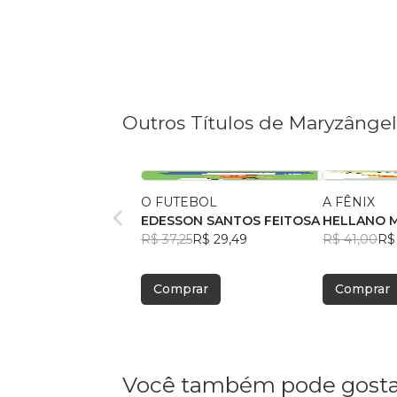
Outros Títulos de Maryzânge
O FUTEBOL
A FÊNIX
EDESSON SANTOS FEITOSA
HELLANO 
R$ 37,25
R$ 29,49
ALCÂNTAR
R$ 41,00
R$
Comprar
Comprar
Você também pode gosta