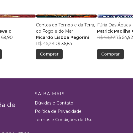
Contos do Tempo e da Terra,
Fúria Das Águas
uwald
do Fogo e do Mar
Patrick Padilha 
 69,90
Ricardo Lisboa Pegorini
R$ 69,37
R$ 54,92
R$ 46,28
R$ 36,64
Comprar
Comprar
SAIBA MAIS
Dúvidas e Contato
da de
Política de Privacidade
Termos e Condições de Uso