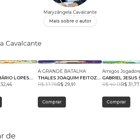
Maryzângela Cavalcante
Mais sobre o autor
la Cavalcante
A GRANDE BATALHA
Amigos Jogador
MÁRIO LOPES
THALES JOAQUIM FEITOZA
GABRIEL JESUS
A
 32,46
DE BRITO
R$ 37,78
R$ 29,91
CONCEIÇÃO
R$ 40,13
R$ 31,77
Comprar
Comprar
r de