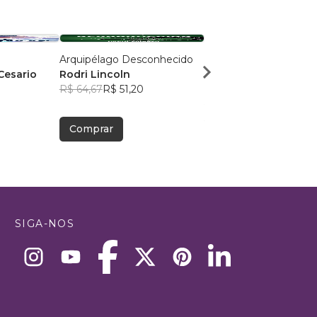
Arquipélago Desconhecido
Não há noite que dure
Cesario
Rodri Lincoln
sempre
R$ 64,67
R$ 51,20
Rafael Gazola
R$ 64,68
R$ 51,20
Comprar
Comprar
SIGA-NOS