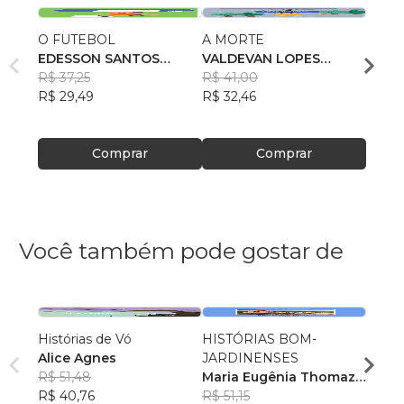
O FUTEBOL
A MORTE
A GR
EDESSON SANTOS
VALDEVAN LOPES
THAL
FEITOSA
R$ 37,25
CARVALHO
R$ 41,00
FEIT
R$ 37
R$ 29,49
R$ 32,46
R$ 29
Comprar
Comprar
Você também pode gostar de
Histórias de Vó
HISTÓRIAS BOM-
O Arm
Alice Agnes
JARDINENSES
Minha
R$ 51,48
Maria Eugênia Thomaz
Vitor
R$ 40,76
Figueira
R$ 51,15
R$ 82