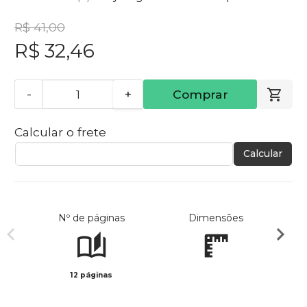
R$ 41,00
R$ 32,46
-
+
Comprar
Calcular o frete
Calcular
Nº de páginas
Dimensões
12 páginas
Col