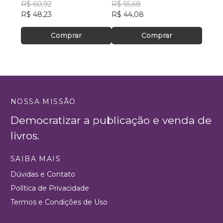
R$ 60,92
R$ 55,68
Costa
R$ 76
R$ 48,23
R$ 44,08
R$ 60
Comprar
Comprar
NOSSA MISSÃO
Democratizar a publicação e venda de
livros.
SAIBA MAIS
Dúvidas e Contato
Política de Privacidade
Termos e Condições de Uso