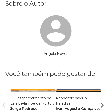
Sobre o Autor
Angela Neves
Você também pode gostar de
O Desaparecimento do
Pandemic days in
Fotogr
Lambe-lambe de Porto
Paradise
Ensin
Alegre
Jorge Pedroso
Ivan Augusto Gonçalves
Dami