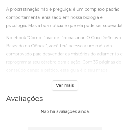
A procrastinação não é preguiça; é um complexo padrão
comportamental enraizado em nossa biologia e
psicologia. Mas a boa notícia é que ela pode ser superada!
No ebook "Como Parar de Procrastinar: O Guia Definitivo
Baseado na Ciência", você terá acesso a um método
comprovado para desvendar os mistérios do adiamento e
reprogramar seu cérebro para a ação. Com 33 páginas de
conteúdo denso e prático, este guia é o seu mapa ...
Ver mais
Avaliações
Não há avaliações ainda.