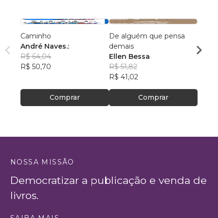
Caminho
De alguém que pensa
Os Pri
André Naves.:
demais
Impro
R$ 64,04
Ellen Bessa
Clau
R$ 50,70
R$ 51,82
R$ 67
R$ 41,02
R$ 53,
Comprar
Comprar
NOSSA MISSÃO
Democratizar a publicação e venda de
livros.
SAIBA MAIS