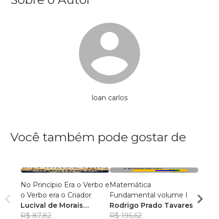
loan carlos
Você também pode gostar de
No Princípio Era o Verbo e
Matemática
Ene
o Verbo era o Criador
Fundamental volume I
Adilz
Lucival de Morais
Rodrigo Prado Tavares
R$ 41,
Pereira
R$ 87,82
R$ 196,62
R$ 32