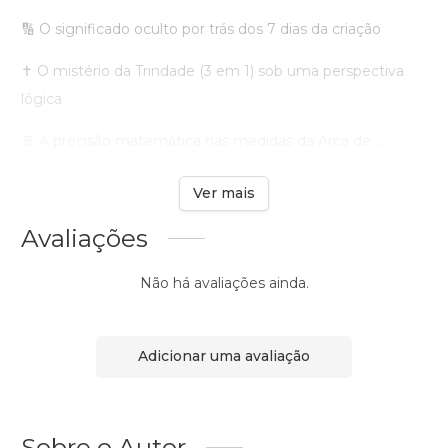
🔢 O significado oculto por trás dos 7 dias da criação
✝️ O mistério da Trindade (3 em 1) sob uma perspectiva
lógica
🚢 A precisão matemática nas medidas da Arca de ...
Ver mais
Avaliações
Não há avaliações ainda.
Adicionar uma avaliação
Sobre o Autor