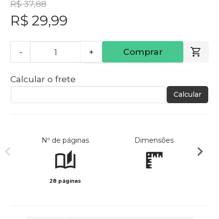
R$ 37,88
R$ 29,99
-
+
Comprar
Calcular o frete
Calcular
Nº de páginas
Dimensões
28 páginas
Preto 