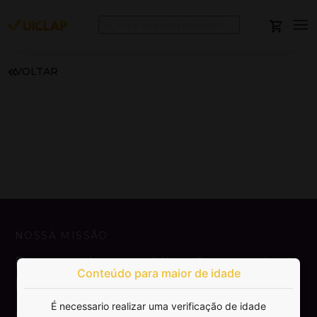
VOLTAR
NOSSA MISSÃO
Democratizar a publicação e venda de
Conteúdo para maior de idade
livros.
É necessario realizar uma verificação de idade
SAIBA MAIS