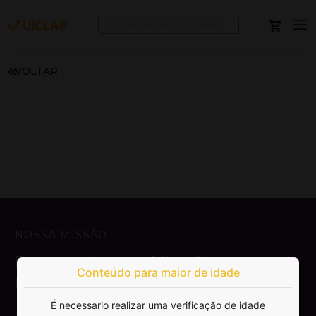
VOLTAR
NOSSA MISSÃO
Democratizar a publicação e venda de
Conteúdo para maior de idade
livros.
É necessario realizar uma verificação de idade
SAIBA MAIS