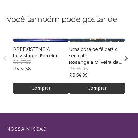
Você também pode gostar de
PREEXISTÊNCIA
Uma dose de fé para o
Criad
Luiz Miguel Ferreira
seu café
Zelm
R$ 77,53
Rosangela Oliveira da
R$ 61
R$ 61,38
Silva
R$ 69,46
R$ 49
R$ 54,99
Comprar
Comprar
NOSSA MISSÃO