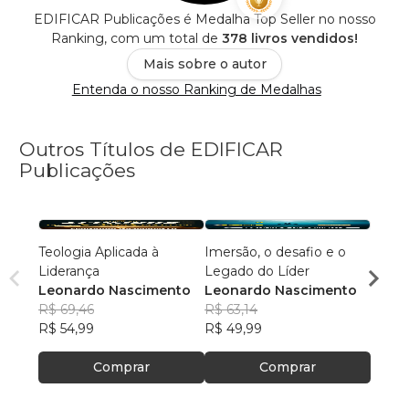
EDIFICAR Publicações é Medalha Top Seller no nosso
Ranking, com um total de
378 livros vendidos!
Mais sobre o autor
Entenda o nosso Ranking de Medalhas
Outros Títulos de EDIFICAR
Publicações
Teologia Aplicada à
Imersão, o desafio e o
Conhece
Liderança
Legado do Líder
Impro
Leonardo Nascimento
Leonardo Nascimento
R$ 69,46
R$ 63,14
R$ 63
R$ 54,99
R$ 49,99
R$ 49
Comprar
Comprar