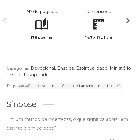
Nº de páginas
Dimensões
178 páginas
14.7 x 21 x 1 cm
Preto 
Devocional
,
Ensaios
,
Espiritualidade
,
Ministério
Categorias:
Cristão
,
Discipulado
Tags:
adoação
louvor
ministério
cristianismo
ministro
+1
Sinopse
Em um mundo de incertezas, o que significa adorar em
espírito e em verdade?