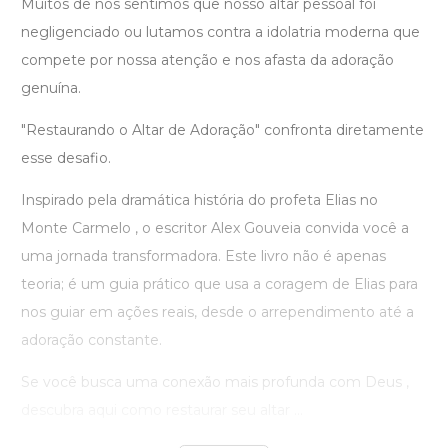
Muitos de nós sentimos que nosso altar pessoal foi
negligenciado ou lutamos contra a idolatria moderna que
compete por nossa atenção e nos afasta da adoração
genuína.
"Restaurando o Altar de Adoração" confronta diretamente
esse desafio.
Inspirado pela dramática história do profeta Elias no
Monte Carmelo , o escritor Alex Gouveia convida você a
uma jornada transformadora. Este livro não é apenas
teoria; é um guia prático que usa a coragem de Elias para
nos guiar em ações reais, desde o arrependimento até a
adoração constante.
Se você busca uma conexão mais profunda com Deus ,
descubra aqui como restaurar seu altar ...