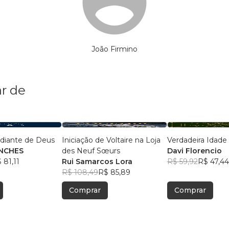
João Firmino
r de
 diante de Deus
Iniciação de Voltaire na Loja
Verdadeira Idade
NCHES
des Neuf Sœurs
Davi Florencio
 81,11
Rui Samarcos Lora
R$ 59,92
R$ 47,44
R$ 108,49
R$ 85,89
Comprar
Comprar