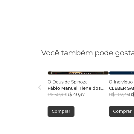
Você também pode gosta
O Deus de Spinoza
O Indivíduo
Fábio Manuel Tiene dos
CLEBER SA
Santos
R$ 50,99
R$ 40,37
R$ 102,45
R$
Comprar
Comprar