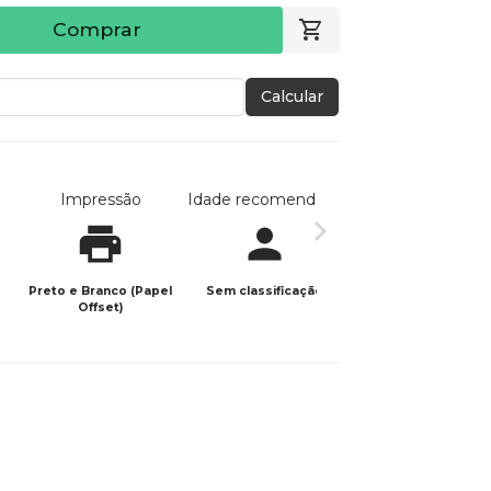
Comprar
Calcular
Impressão
Idade recomendada
Data de publicaç
Preto e Branco (Papel
Sem classificação
12/04/2026
Offset)