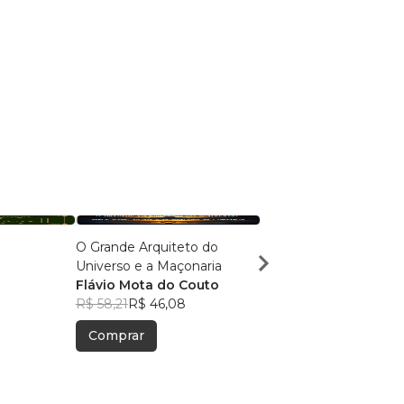
O Grande Arquiteto do
A Essência de São To
Universo e a Maçonaria
Aquino e Santo Agost
Flávio Mota do Couto
Luiz Muller
R$ 58,21
R$ 46,08
R$ 59,15
R$ 46,83
Comprar
Comprar