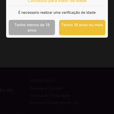
Conteúdo para maior de idade
É necessario realizar uma verificação de idade
Tenho menos de 18
Tenho 18 anos ou mais
anos
SAIBA MAIS
Dúvidas e Contato
da de
Política de Privacidade
Termos e Condições de Uso