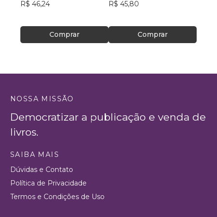
R$ 46,24
R$ 45,80
R$ 40
Comprar
Comprar
NOSSA MISSÃO
Democratizar a publicação e venda de
livros.
SAIBA MAIS
Dúvidas e Contato
Política de Privacidade
Termos e Condições de Uso