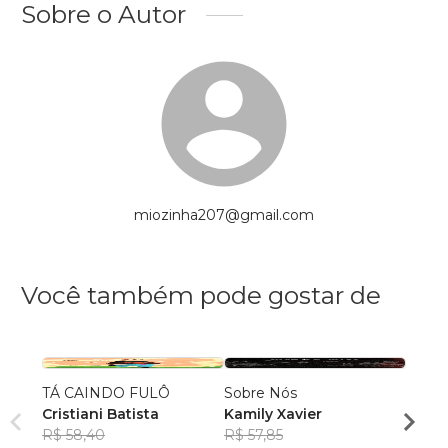
Sobre o Autor
miozinha207@gmail.com
Você também pode gostar de
TÁ CAINDO FULÔ
Sobre Nós
Qualq
Cristiani Batista
Kamily Xavier
Kimbe
R$ 58,40
R$ 57,85
Bong
R$ 51