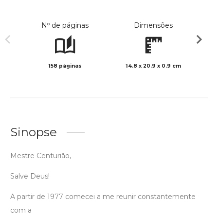
Nº de páginas
Dimensões
158 páginas
14.8 x 20.9 x 0.9 cm
Preto 
Sinopse
Mestre Centurião,
Salve Deus!
A partir de 1977 comecei a me reunir constantemente
com a