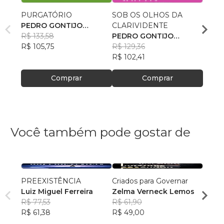
PURGATÓRIO
SOB OS OLHOS DA
NO LI
PEDRO GONTIJO
CLARIVIDENTE
MILÊ
CARDOSO
R$ 133,58
PEDRO GONTIJO
PEDR
R$ 105,75
CARDOSO
R$ 129,36
CAR
R$ 11
R$ 102,41
R$ 92
Comprar
Comprar
Você também pode gostar de
PREEXISTÊNCIA
Criados para Governar
A Sen
Luiz Miguel Ferreira
Zelma Verneck Lemos
Samue
R$ 77,53
R$ 61,90
Chies
R$ 94
R$ 61,38
R$ 49,00
R$ 75