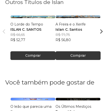
Outros Títulos de Islan
O Lorde do Tempo
A Freira e o Xerife
O Ca
ISLAN C. SANTOS
Islan C. Santos
Islan
R$ 66,65
R$ 71,75
R$ 71
R$ 52,77
R$ 56,80
R$ 56
Comprar
Comprar
Você também pode gostar de
O leão que parecia uma
Os Últimos Mestiços
Antes 