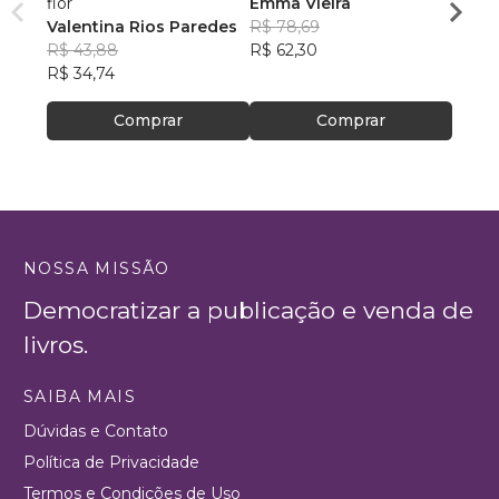
flor
Emma Vieira
que e
Valentina Rios Paredes
R$ 78,69
que s
Vitor
R$ 43,88
R$ 62,30
R$ 45
R$ 34,74
R$ 36
Comprar
Comprar
NOSSA MISSÃO
Democratizar a publicação e venda de
livros.
SAIBA MAIS
Dúvidas e Contato
Política de Privacidade
Termos e Condições de Uso