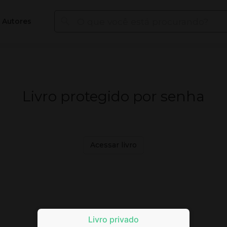
Autores
Livro protegido por senha
Acessar livro
Livro privado