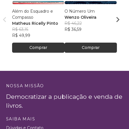
Além do Esquadro e
O Número Um
A Hist
Compasso
Wenzo Oliveira
Volu
Matheus Ricelly Pinto
R$ 46,22
Alber
R$ 63,15
R$ 36,59
R$ 10
R$ 49,99
R$ 80
Comprar
Comprar
NOSSA MISSÃO
Democratizar a publicação e venda de
livros.
SAIBA MAIS
Dúvidas e Contato