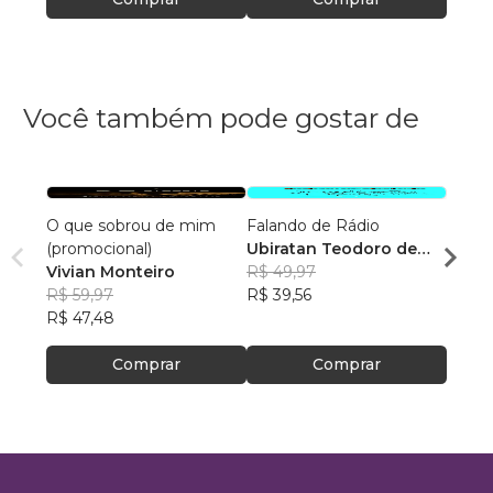
Você também pode gostar de
O que sobrou de mim
Falando de Rádio
Saúde
(promocional)
Ubiratan Teodoro de
Há T
Vivian Monteiro
Souza
R$ 49,97
Leon
R$ 59,97
R$ 39,56
R$ 11
R$ 47,48
R$ 94
Comprar
Comprar