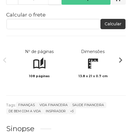
Calcular o frete
Calcular
Nº de páginas
Dimensões
108 páginas
13.8 x 21 x 0.7 cm
Preto 
Tags:
FINANÇAS
VIDA FINANCEIRA
SAUDE FINANCEIRA
DE BEM COM A VIDA
INSPIRADOR
+5
Sinopse