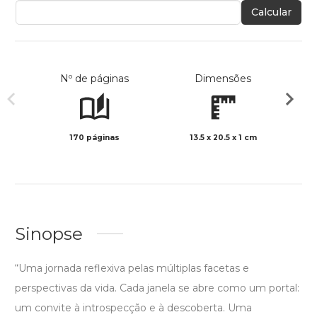
Calcular
Nº de páginas
Dimensões
170 páginas
13.5 x 20.5 x 1 cm
Preto 
Sinopse
“Uma jornada reflexiva pelas múltiplas facetas e
perspectivas da vida. Cada janela se abre como um portal:
um convite à introspecção e à descoberta. Uma