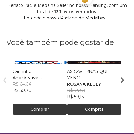
Renato Iraci é Medalha Seller no nosso Ranking, com um
total de
133 livros vendidos!
Entenda o nosso Ranking de Medalhas
Você também pode gostar de
Caminho
AS CAVERNAS QUE
Queri
André Naves.:
VENCI
Chris
R$ 64,04
ROSANA KEULY
R$ 51
R$ 50,70
R$ 74,69
R$ 40
R$ 59,13
Comprar
Comprar