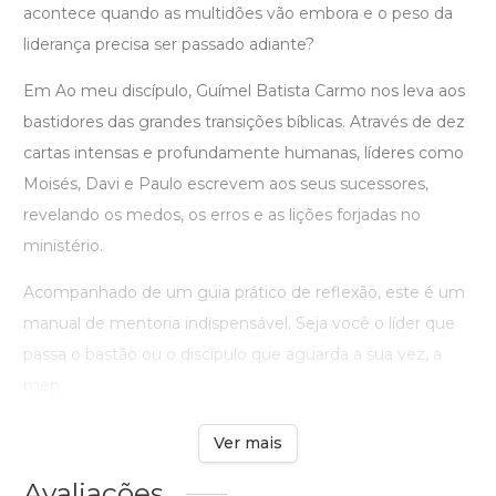
acontece quando as multidões vão embora e o peso da
liderança precisa ser passado adiante?
Em Ao meu discípulo, Guímel Batista Carmo nos leva aos
bastidores das grandes transições bíblicas. Através de dez
cartas intensas e profundamente humanas, líderes como
Moisés, Davi e Paulo escrevem aos seus sucessores,
revelando os medos, os erros e as lições forjadas no
ministério.
Acompanhado de um guia prático de reflexão, este é um
manual de mentoria indispensável. Seja você o líder que
passa o bastão ou o discípulo que aguarda a sua vez, a
men ...
Ver mais
Avaliações