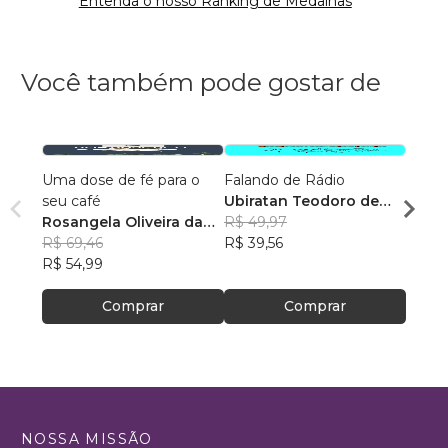
Entenda o nosso Ranking de Medalhas
Você também pode gostar de
Uma dose de fé para o
Falando de Rádio
Como 
seu café
Ubiratan Teodoro de
sofri
Rosangela Oliveira da
Souza
R$ 49,97
Escrit
Rosan
Silva
R$ 69,46
R$ 39,56
Feito
R$ 46
R$ 54,99
R$ 37
Comprar
Comprar
NOSSA MISSÃO