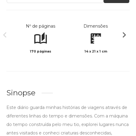
Nº de páginas
Dimensões
170 páginas
14 x 21 x 1 cm
Preto 
Sinopse
Este diário guarda minhas histórias de viagens através de
diferentes linhas do tempo e dimensões. Com a máquina
do tempo construída pelo meu tio, explorei lugares nunca
antes visitados e conheci criaturas desconhecidas,