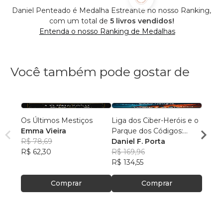
Daniel Penteado é Medalha Estreante no nosso Ranking,
com um total de
5 livros vendidos!
Entenda o nosso Ranking de Medalhas
Você também pode gostar de
Os Últimos Mestiços
Liga dos Ciber-Heróis e o
Agulh
Emma Vieira
Parque dos Códigos:
Escri
R$ 78,69
Rumo ao Desconhecido
Daniel F. Porta
R$ 79
R$ 62,30
R$ 169,96
R$ 63
R$ 134,55
Comprar
Comprar