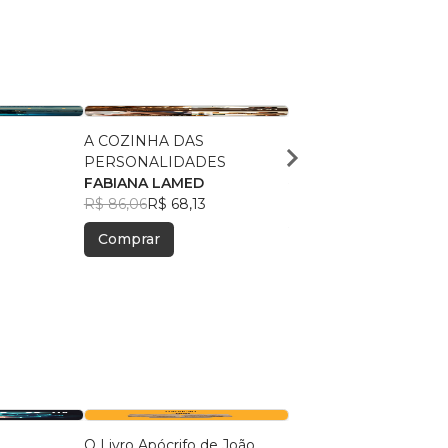
A COZINHA DAS
O VERBO
PERSONALIDADES
FABIANA LAMED
FABIANA LAMED
R$ 247,57
R$ 196,00
R$ 86,06
R$ 68,13
Comprar
Comprar
O Livro Apócrifo de João
Ainda Há Lugar na Me