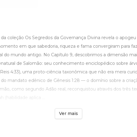
 da coleção Os Segredos da Governança Divina revela o apogeu
mento em que sabedoria, riqueza e fama convergiram para faze
nal do mundo antigo. No Capítulo 9, descobrimos a dimensão ma
enatural de Salomão: seu conhecimento enciclopédico sobre árvor
1 Reis 4:33), uma proto-ciência taxonômica que não era mera curio
 do mandato edênico de Gênesis 1:28 — o domínio sobre a cria
mão, como segundo Adão real, reconquistou através dos três te
(habilidade aplica ...
Ver mais