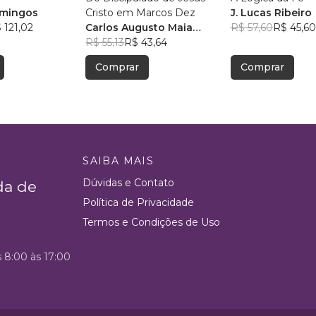
omingos
Cristo em Marcos Dez
J. Lucas Ribeiro
 121,02
Carlos Augusto Maia
R$ 57,60
R$ 45,60
Ferreira
R$ 55,13
R$ 43,64
Comprar
Comprar
SAIBA MAIS
Dúvidas e Contato
da de
Política de Privacidade
Termos e Condições de Uso
s 8:00 às 17:00