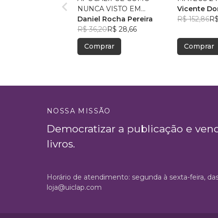
NUNCA VISTO EM
Vicente D
CRONOLOGIA
Daniel Rocha Pereira
R$ 152,86
R$
R$ 36,20
R$ 28,66
Comprar
Comprar
NOSSA MISSÃO
Democratizar a publicação e ven
livros.
Horário de atendimento: segunda à sexta-feira, da
loja@uiclap.com