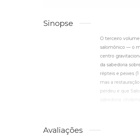
Sinopse
O terceiro volume
salomônico — o mo
centro gravitacio
da sabedoria sobr
répteis e peixes (
mas a restauração
perdeu e que Salo
sabedoria: chokmah 
Avaliações