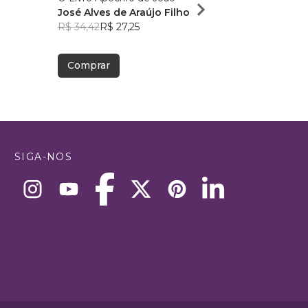
José Alves de Araújo Filho
Jhou Holub
R$ 34,42
R$ 27,25
R$ 57,19
R$ 45,28
Comprar
Comprar
SIGA-NOS