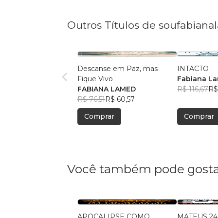
Outros Títulos de soufabia
Descanse em Paz, mas
INTACTO
Fique Vivo
Fabiana L
FABIANA LAMED
R$ 116,67
R$
R$ 76,51
R$ 60,57
Comprar
Comprar
Você também pode gosta
APOCALIPSE COMO
MATEUS 24