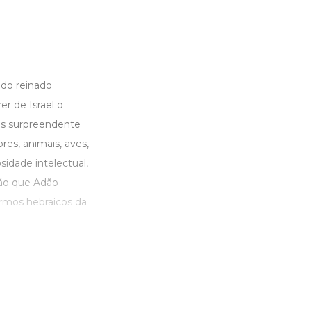
 do reinado
r de Israel o
is surpreendente
es, animais, aves,
sidade intelectual,
ção que Adão
rmos hebraicos da