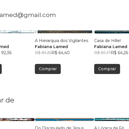
nalamed@gmail.com
A Hierarquia dos Vigilantes
Casa de Hillel
amed
Fabiana Lamed
Fabiana Lamed
 92,36
R$ 81,35
R$ 64,40
R$ 81,17
R$ 64,26
Comprar
Comprar
r de
Do Discipulado de Jesus
A Lógica da Fé