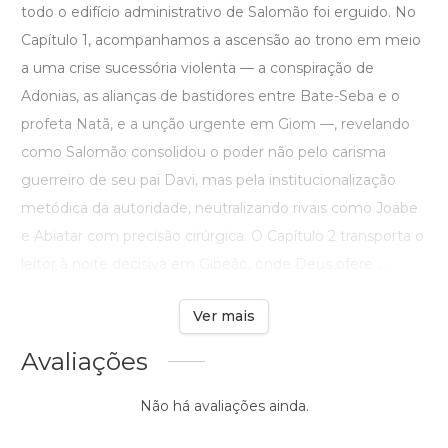
todo o edifício administrativo de Salomão foi erguido. No
Capítulo 1, acompanhamos a ascensão ao trono em meio
a uma crise sucessória violenta — a conspiração de
Adonias, as alianças de bastidores entre Bate-Seba e o
profeta Natã, e a unção urgente em Giom —, revelando
como Salomão consolidou o poder não pelo carisma
guerreiro de seu pai Davi, mas pela institucionalização
metódica da autoridade, neutralizando rivais como Joabe
e Abiatar com precisão cirúrgica. O Capítulo 2 transporta o
leitor à noite decisiva em Gibeão, onde Deus ofere ...
Ver mais
Avaliações
Não há avaliações ainda.