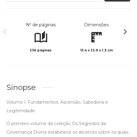
Nº de páginas
Dimensões
236 páginas
15.4 x 22.9 x 1.3 cm
Col
Sinopse
Volume I: Fundamentos: Ascensão, Sabedoria e
Legitimidade
O primeiro volume da coleção Os Segredos da
Governança Divina estabelece os alicerces sobre os quais