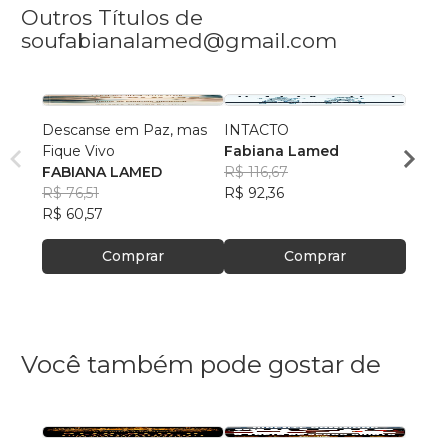
Outros Títulos de
soufabianalamed@gmail.com
Descanse em Paz, mas
INTACTO
A Hie
Fique Vivo
Fabiana Lamed
Vigila
FABIANA LAMED
R$ 116,67
Fabi
R$ 76,51
R$ 92,36
R$ 81
R$ 60,57
R$ 64
Comprar
Comprar
Você também pode gostar de