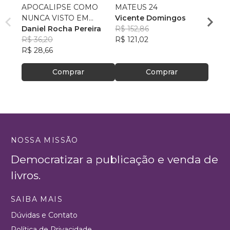
APOCALIPSE COMO
MATEUS 24
Do Di
NUNCA VISTO EM
Vicente Domingos
Crist
CRONOLOGIA
Daniel Rocha Pereira
R$ 152,86
Carlo
R$ 36,20
R$ 121,02
Ferre
R$ 55,
R$ 28,66
R$ 43
Comprar
Comprar
NOSSA MISSÃO
Democratizar a publicação e venda de
livros.
SAIBA MAIS
Dúvidas e Contato
Política de Privacidade