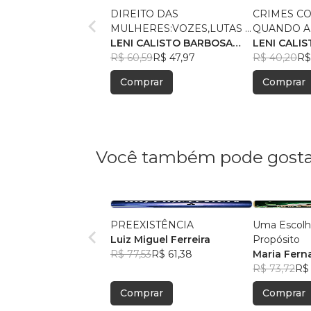
DIREITO DAS
CRIMES C
MULHERES:VOZES,LUTAS E
QUANDO A
RESISTÊNCIAS
LENI CALISTO BARBOSA
TORNA AR
LENI CALI
MAURICIO
R$ 60,59
R$ 47,97
MAURICIO
R$ 40,20
R$
Comprar
Comprar
Você também pode gosta
PREEXISTÊNCIA
Uma Escolh
Luiz Miguel Ferreira
Propósito
R$ 77,53
R$ 61,38
Maria Fern
R$ 73,72
R$ 
Comprar
Comprar