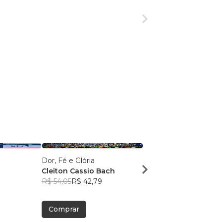
Dor, Fé e Glória
Como viver a Nova Cri
Cleiton Cassio Bach
André Nunes
R$ 54,05
R$ 42,79
R$ 43,05
R$ 34,09
Comprar
Comprar