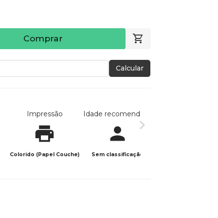
Comprar
Calcular
Impressão
Idade recomendada
Data de publicaç
Colorido (Papel Couche)
Sem classificação
11/04/2026