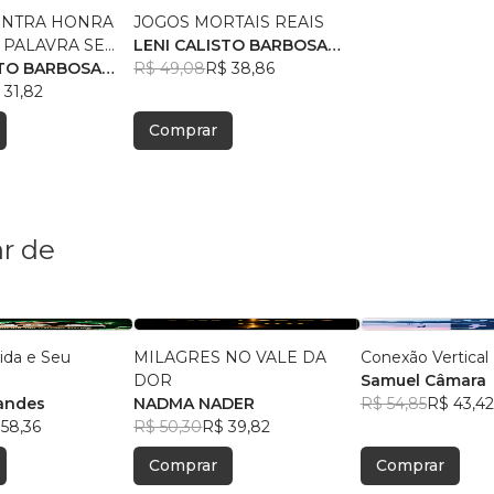
ONTRA HONRA
JOGOS MORTAIS REAIS
 PALAVRA SE
LENI CALISTO BARBOSA
MA
STO BARBOSA
MAURICIO
R$ 49,08
R$ 38,86
 31,82
Comprar
r de
ida e Seu
MILAGRES NO VALE DA
Conexão Vertical
DOR
Samuel Câmara
andes
NADMA NADER
R$ 54,85
R$ 43,42
58,36
R$ 50,30
R$ 39,82
Comprar
Comprar