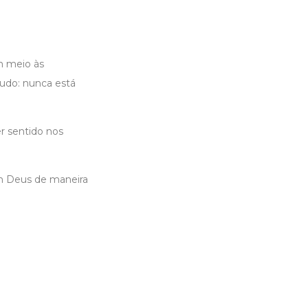
m meio às
tudo: nunca está
r sentido nos
om Deus de maneira