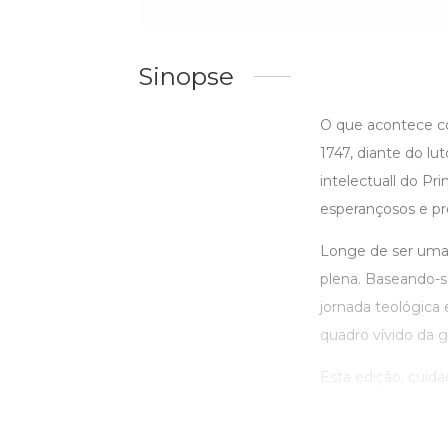
Sinopse
O que acontece co
1747, diante do l
intelectuall do P
esperançosos e pro
Longe de ser uma 
plena. Baseando-se
jornada teológica
quadro vívido da g
Esta edição, cuida