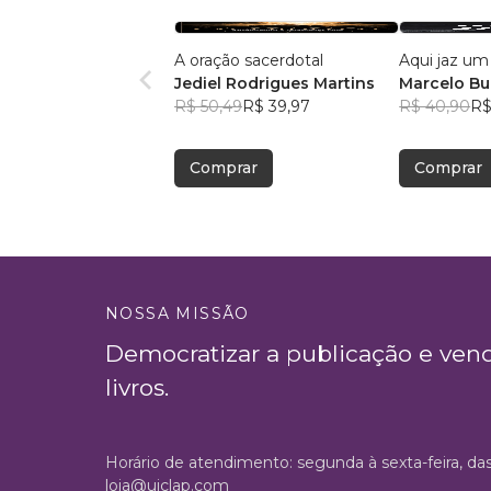
A oração sacerdotal
Aqui jaz u
Jediel Rodrigues Martins
Marcelo Bu
R$ 50,49
R$ 39,97
R$ 40,90
R$
Comprar
Comprar
NOSSA MISSÃO
Democratizar a publicação e ven
livros.
Horário de atendimento: segunda à sexta-feira, da
loja@uiclap.com