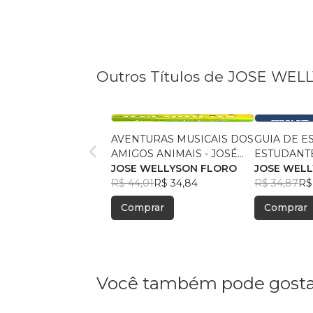
Outros Títulos de JOSE WE
AVENTURAS MUSICAIS DOS
GUIA DE E
AMIGOS ANIMAIS - JOSÉ
ESTUDANT
WELLYSON FLORO,
JOSE WELLYSON FLORO
FUNDAMEN
JOSE WEL
COLORIDO
R$ 44,01
R$ 34,84
JOSÉ WEL
R$ 34,87
R$
Comprar
Comprar
Você também pode gosta