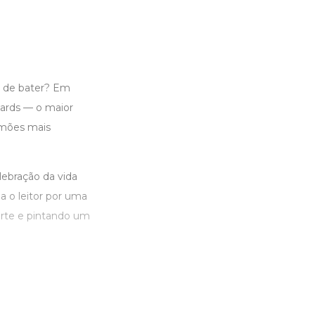
a de bater? Em
wards — o maior
rmões mais
ebração da vida
a o leitor por uma
orte e pintando um