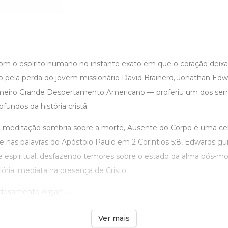
m o espírito humano no instante exato em que o coração deix
uto pela perda do jovem missionário David Brainerd, Jonathan Ed
rimeiro Grande Despertamento Americano — proferiu um dos se
fundos da história cristã.
meditação sombria sobre a morte, Ausente do Corpo é uma cel
 nas palavras do Apóstolo Paulo em 2 Coríntios 5:8, Edwards gui
 e espiritual, desfazendo temores sobre o estado da alma pós-m
lória imediata na presença de Cristo.
dosamente organ ...
Ver mais