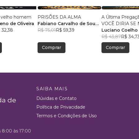
m velho homem
PRISÕES DA ALMA
A Última Pregaç
eno de Oliveira
Fabiano Carvalho de Souza
VOCÊ DIRIA SE
 32,38
Santos
R$ 75,01
R$ 59,39
MAIS TIVESSE 
Luciano Coelho
R$ 43,87
R$ 34,7
Comprar
Comprar
SAIBA MAIS
Dúvidas e Contato
da de
Política de Privacidade
Termos e Condições de Uso
s 8:00 às 17:00