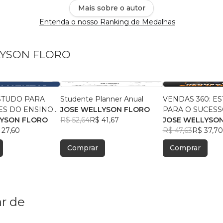
Mais sobre o autor
Entenda o nosso Ranking de Medalhas
LLYSON FLORO
STUDO PARA
Studente Planner Anual
VENDAS 360: E
ES DO ENSINO
JOSE WELLYSON FLORO
PARA O SUCES
TAL E MÉDIO -
LYSON FLORO
R$ 52,64
R$ 41,67
PRESENCIAL E 
JOSE WELLYSO
LYSON FLORO
 27,60
JOSE WELLYSO
R$ 47,63
R$ 37,70
Comprar
Comprar
r de