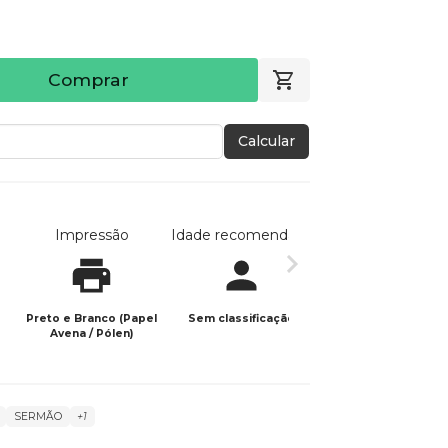
Comprar
Calcular
Impressão
Idade recomendada
Data de publicaç
Preto e Branco (Papel
Sem classificação
11/04/2026
Avena / Pólen)
SERMÃO
+1