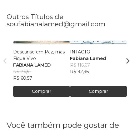
Outros Títulos de
soufabianalamed@gmail.com
Descanse em Paz, mas
INTACTO
A Hie
Fique Vivo
Fabiana Lamed
Vigila
FABIANA LAMED
R$ 116,67
Fabi
R$ 76,51
R$ 92,36
R$ 81
R$ 60,57
R$ 64
Comprar
Comprar
Você também pode gostar de