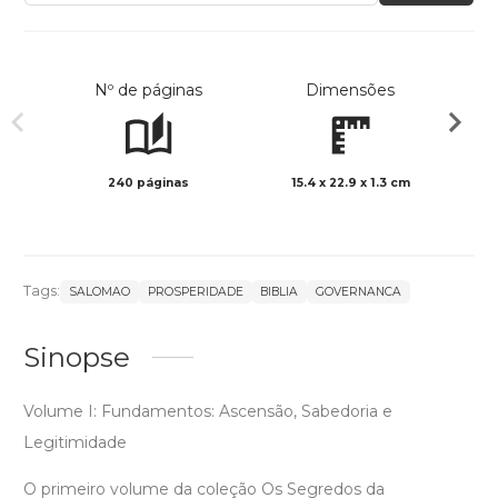
Nº de páginas
Dimensões
240 páginas
15.4 x 22.9 x 1.3 cm
Preto 
Tags:
SALOMAO
PROSPERIDADE
BIBLIA
GOVERNANCA
Sinopse
Volume I: Fundamentos: Ascensão, Sabedoria e
Legitimidade
O primeiro volume da coleção Os Segredos da