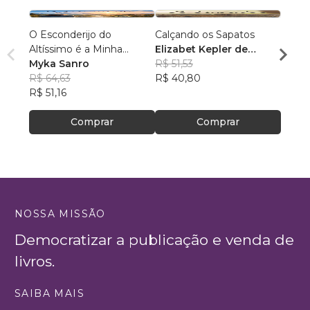
O Esconderijo do
Calçando os Sapatos
Discí
Altíssimo é a Minha
Elizabet Kepler de
Fabrí
Morada
Myka Sanro
Andrade
R$ 51,53
R$ 98
R$ 64,63
R$ 40,80
R$ 77
R$ 51,16
Comprar
Comprar
NOSSA MISSÃO
Democratizar a publicação e venda de
livros.
SAIBA MAIS