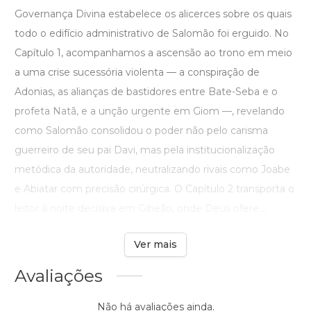
Governança Divina estabelece os alicerces sobre os quais
todo o edifício administrativo de Salomão foi erguido. No
Capítulo 1, acompanhamos a ascensão ao trono em meio
a uma crise sucessória violenta — a conspiração de
Adonias, as alianças de bastidores entre Bate-Seba e o
profeta Natã, e a unção urgente em Giom —, revelando
como Salomão consolidou o poder não pelo carisma
guerreiro de seu pai Davi, mas pela institucionalização
metódica da autoridade, neutralizando rivais como Joabe
e Abiatar com precisão cirúrgica. O Capítulo 2 transporta o
leitor à noite decisiva em Gibeão, onde Deus ofere ...
Ver mais
Avaliações
Não há avaliações ainda.