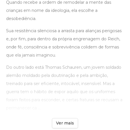
Quando recebe a ordem de remodelar a mente das
crianças em nome da ideologia, ela escolhe a
desobediência.
Sua resistência silenciosa a arrasta para alianças perigosas
e, por fim, para dentro da própria engrenagem do Reich,
onde fé, consciência e sobrevivência colidem de formas
que ela jamais imaginou.
Do outro lado está Thomas Schauren, um jovem soldado
alemão moldado pela doutrinação e pela ambição,
treinado para ser eficiente, intocável, insensível. Mas a
guerra tem o hábito de expor aquilo que os uniformes
foram feitos para esconder, e certas fraturas se recusam a
permanecer ca ...
Ver mais