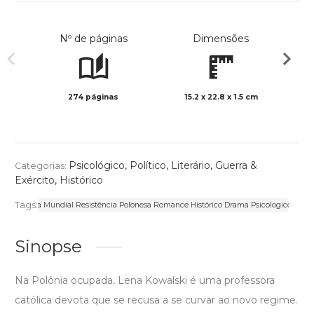
Nº de páginas
Dimensões
274 páginas
15.2 x 22.8 x 1.5 cm
Preto 
Psicológico
,
Político
,
Literário
,
Guerra &
Categorias:
Exército
,
Histórico
Tags:
nda Guerra Mundial Resistência Polonesa Romance Histórico Drama Psicologico Sobre
Sinopse
Na Polônia ocupada, Lena Kowalski é uma professora
católica devota que se recusa a se curvar ao novo regime.