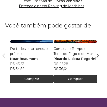
com um total de
1 livros vendidos!
Entenda o nosso Ranking de Medalhas
Você também pode gostar de
De todos os amores, o
Contos do Tempo e da
Agulh
próprio
Terra, do Fogo e do Mar
Escri
Noar Beaumont
Ricardo Lisboa Pegorini
R$ 79
R$ 43,63
R$ 46,28
R$ 63
R$ 34,54
R$ 36,64
Comprar
Comprar