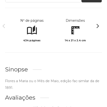
Nº de páginas
Dimensões
434 páginas
14 x 21 x 2.4 cm
Preto 
Sinopse
Flores a Maria ou o Mês de Maio, edição fac-similar da de
1891.
Avaliações