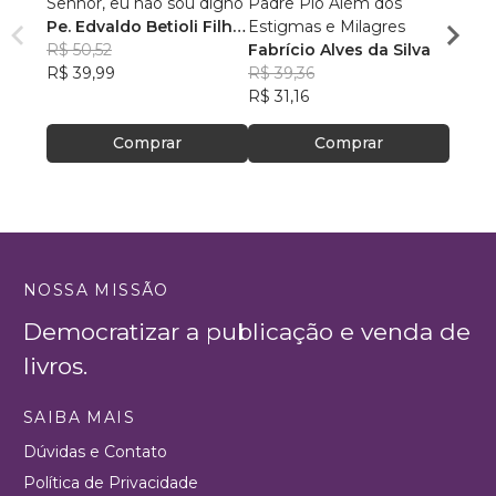
Senhor, eu não sou digno
Padre Pio Além dos
Curso
Pe. Edvaldo Betioli Filho,
Estigmas e Milagres
Catec
SAC
R$ 50,52
Fabrício Alves da Silva
Padr
R$ 39,99
R$ 39,36
Barbi
R$ 12
R$ 31,16
R$ 99
Comprar
Comprar
NOSSA MISSÃO
Democratizar a publicação e venda de
livros.
SAIBA MAIS
Dúvidas e Contato
Política de Privacidade