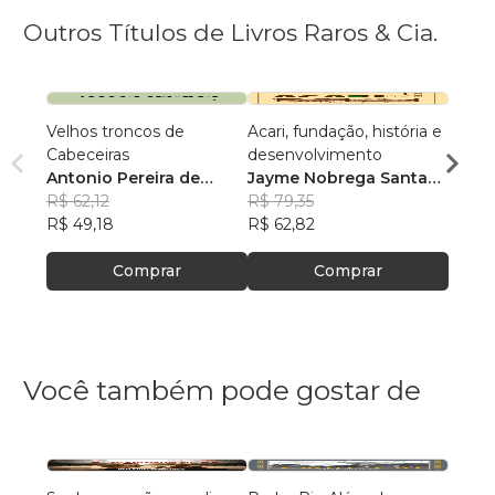
Outros Títulos de Livros Raros & Cia.
Velhos troncos de
Acari, fundação, história e
Retoq
Cabeceiras
desenvolvimento
Curra
Antonio Pereira de
Jayme Nobrega Santa
Celes
Almeida
R$ 62,12
Rosa
R$ 79,35
R$ 66
R$ 49,18
R$ 62,82
R$ 52
Comprar
Comprar
Você também pode gostar de