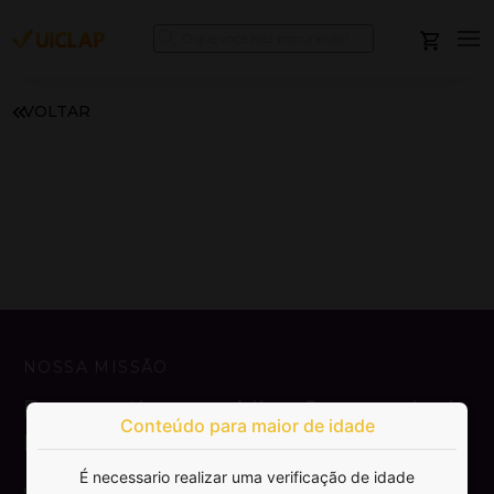
VOLTAR
NOSSA MISSÃO
Democratizar a publicação e venda de
Conteúdo para maior de idade
livros.
É necessario realizar uma verificação de idade
SAIBA MAIS