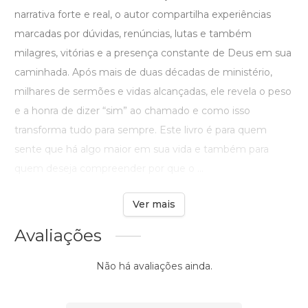
narrativa forte e real, o autor compartilha experiências
marcadas por dúvidas, renúncias, lutas e também
milagres, vitórias e a presença constante de Deus em sua
caminhada. Após mais de duas décadas de ministério,
milhares de sermões e vidas alcançadas, ele revela o peso
e a honra de dizer “sim” ao chamado e como isso
transforma tudo para sempre. Este livro é para quem
sente que há algo maior em sua vida e também para
quem deseja compreender por que o ...
Ver mais
Avaliações
Não há avaliações ainda.