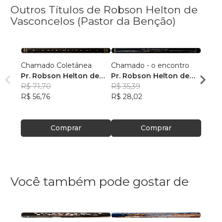
Outros Títulos de Robson Helton de
Vasconcelos (Pastor da Benção)
Chamado Coletânea
Chamado - o encontro
Chama
Pr. Robson Helton de
Pr. Robson Helton de
Pr. R
Vasconcelos
R$ 71,70
Vasconcelos
R$ 35,39
Vasc
R$ 37
R$ 56,76
R$ 28,02
R$ 29
Comprar
Comprar
Você também pode gostar de