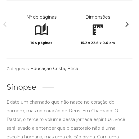
Nº de páginas
Dimensões
104 páginas
15.2 x 22.8 x 0.6 cm
Preto 
Educação Cristã
,
Ética
Categorias:
Sinopse
Existe um chamado que não nasce no coração do
homem, mas no coração de Deus. Em Chamado: O
Pastor, o terceiro volume dessa jornada espiritual, você
será levado a entender que o pastoreio não é uma
escolha humana, mas uma eleição divina. Com uma