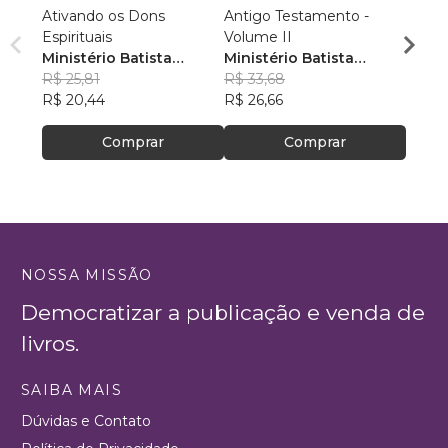
Ativando os Dons
Antigo Testamento -
Falan
Espirituais
Volume II
Ubira
Ministério Batista
Ministério Batista
Souz
R$ 49
Ebenézer
R$ 25,81
Ebenézer
R$ 33,68
R$ 39
R$ 20,44
R$ 26,66
Comprar
Comprar
NOSSA MISSÃO
Democratizar a publicação e venda de
livros.
SAIBA MAIS
Dúvidas e Contato