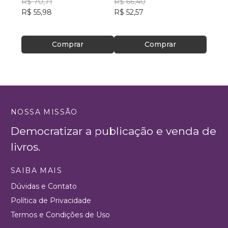
R$ 70,71
R$ 66,40
Olivei
R$ 29
R$ 55,98
R$ 52,57
R$ 23
Comprar
Comprar
NOSSA MISSÃO
Democratizar a publicação e venda de
livros.
SAIBA MAIS
Dúvidas e Contato
Política de Privacidade
Termos e Condições de Uso