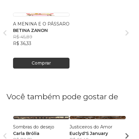
A MENINA E O PÁSSARO
BETINA ZANON
R$ 45,89
R$ 36,33
Comprar
Você também pode gostar de
Sombras do desejo
Justiceiros do Amor
Encefa
Carla Brólia
Euclyd'S January
Jeffe