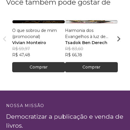
Você também pode gostar de
O que sobrou de mim
Harmonia dos
Cami
(promocional)
Evangelhos à luz de
André
Vivian Monteiro
manuscritos aramaicos e
Tsadok Ben Derech
R$ 64
R$ 59,97
da cultura judaica
R$ 83,60
R$ 50
R$ 47,48
R$ 66,18
Comprar
Comprar
NOSSA MISSÃO
Democratizar a publicação e venda de
livros.