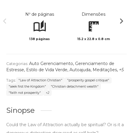
Nº de páginas
Dimensões
138 páginas
15.2 x 22.8 x 0.8 cm
Preto 
Auto Gerenciamento
,
Gerenciamento de
Categorias:
Estresse
,
Estilo de Vida Verde
,
Autoajuda
,
Meditações
,
+5
Tags:
"Law of Attraction Christian"
"prosperity gospel critique"
"seek first the Kingdom"
"Christian detachment wealth"
"faith not prosperity"
+2
Sinopse
Could the Law of Attraction actually be spiritual? Or is it a