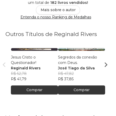
um total de
182 livros vendidos!
Mais sobre o autor
Entenda o nosso Ranking de Medalhas
Outros Títulos de Reginald Rivers
Jesus Cristo o
Segredos da conexão
Quem 
Questionador!
com Deus.
José 
Reginald Rivers
José Tiago da Silva
R$ 66
R$ 52,78
R$ 47,82
R$ 52
R$ 41,79
R$ 37,85
Comprar
Comprar