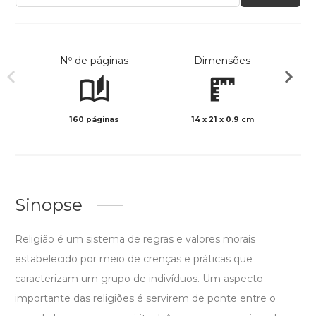
Nº de páginas
Dimensões
160 páginas
14 x 21 x 0.9 cm
Preto 
Sinopse
Religião é um sistema de regras e valores morais
estabelecido por meio de crenças e práticas que
caracterizam um grupo de indivíduos. Um aspecto
importante das religiões é servirem de ponte entre o