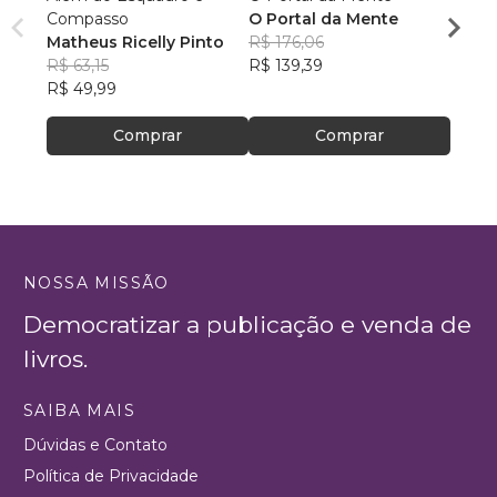
Compasso
O Portal da Mente
hom
Matheus Ricelly Pinto
R$ 176,06
Marc
R$ 63,15
R$ 139,39
Olivei
R$ 40
R$ 49,99
R$ 32
Comprar
Comprar
NOSSA MISSÃO
Democratizar a publicação e venda de
livros.
SAIBA MAIS
Dúvidas e Contato
Política de Privacidade