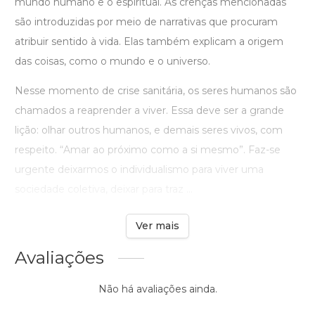
mundo humano e o espiritual. As crenças mencionadas
são introduzidas por meio de narrativas que procuram
atribuir sentido à vida. Elas também explicam a origem
das coisas, como o mundo e o universo.
Nesse momento de crise sanitária, os seres humanos são
chamados a reaprender a viver. Essa deve ser a grande
lição: olhar outros humanos, e demais seres vivos, com
respeito. “Amar ao próximo como a si mesmo”. Faz-se
urgente deixarmos o individualismo para viver uma
sociedade coletiva, deixar para traz ...
Ver mais
Avaliações
Não há avaliações ainda.