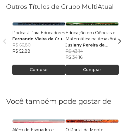
Outros Títulos de Grupo MultiAtual
Podcast Para Educadores
Educação em Ciências e
Linguí
Fernando Vieira da Cruz
Matemática na Amazônia
Cultu
(Fernandinho Cruz)
R$ 66,80
Legal: Pesquisas e
Jusiany Pereira da
Histór
Érica
R$ 52,88
Práticas Pedagógicas
Cunha dos Santos
R$ 43,14
Carva
R$ 42
R$ 34,16
R$ 33
Comprar
Comprar
Você também pode gostar de
Além do Esquadro e
O Portal da Mente
Aqui 