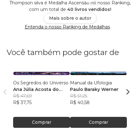
Thompson silva é Medalha Ascensão no nosso Ranking,
com um total de
40 livros vendidos!
Mais sobre o autor
Entenda o nosso Ranking de Medalhas
Você também pode gostar de
Os Segredos do Universo
Manual da Ufologia
Para C
Ana Júlia Acosta do
Paulo Baraky Werner
Vol. 2
Nascimento
R$ 47,69
R$ 51,25
Gabri
R$ 37,75
R$ 40,58
R$ 40
R$ 32
Comprar
Comprar