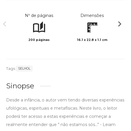
Nº de páginas
Dimensões
200 páginas
16.1 x 22.8 x 1.1 cm
Preto 
Tags:
SELHOL
Sinopse
Desde a infância, o autor vem tendo diversas experiências
ufológicas, espirituais e metafísicas. Neste livro, o leitor
poderá ter acesso a estas experiências e começar a
realmente entender que " não estamos sós..." - Leiam