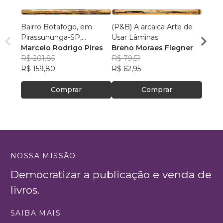
Bairro Botafogo, em
(P&B) A arcaica Arte de
O rec
Pirassununga-SP,
Usar Lâminas
Breno
Formado por Alemães,
Marcelo Rodrigo Pires
Breno Moraes Flegner
R$ 75
Suíços, Brasileiros, e
R$ 201,85
R$ 79,51
R$ 59
Parentes da Atriz Cacilda
R$ 159,80
R$ 62,95
Becker
Comprar
Comprar
NOSSA MISSÃO
Democratizar a publicação e venda de
livros.
SAIBA MAIS