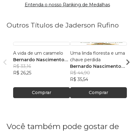
Entenda o nosso Ranking de Medalhas
Outros Títulos de Jaderson Rufino
A vida de um caramelo
Uma linda floresta e uma
Memór
Bernardo Nascimento
chave perdida
Bern
Rufino
R$ 33,16
Bernardo Nascimento
Rufin
R$ 41
R$ 26,25
Rufino
R$ 44,90
R$ 33
R$ 35,54
Comprar
Comprar
Você também pode gostar de