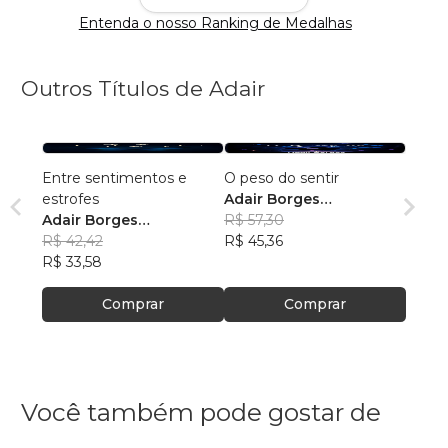
Entenda o nosso Ranking de Medalhas
Outros Títulos de Adair
Entre sentimentos e
O peso do sentir
estrofes
Adair Borges
Adair Borges
Damasceno
R$ 57,30
Damasceno
R$ 42,42
R$ 45,36
R$ 33,58
Comprar
Comprar
Você também pode gostar de