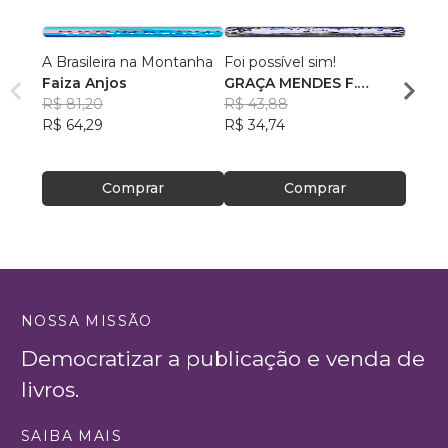
A Brasileira na Montanha
Foi possível sim!
Eu, V
Faiza Anjos
GRAÇA MENDES F.
Ana L
R$ 81,20
BASTOS
R$ 43,88
R$ 49
R$ 64,29
R$ 34,74
R$ 39
Comprar
Comprar
NOSSA MISSÃO
Democratizar a publicação e venda de
livros.
SAIBA MAIS