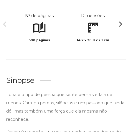
Nº de páginas
Dimensões
390 páginas
14.7 x 20.9 x 2.1 cm
Preto 
Sinopse
Luna é o tipo de pessoa que sente demais e fala de
menos. Carrega perdas, silêncios e um passado que ainda
dói, mas também uma força que ela mesma não
reconhece.
Devon é o oposto. Frio por fora, poderoso por dentro do