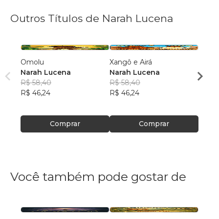
Outros Títulos de Narah Lucena
Omolu
Xangô e Airá
IBEJI
Narah Lucena
Narah Lucena
Nara
R$ 58,40
R$ 58,40
R$ 58
R$ 46,24
R$ 46,24
R$ 46
Comprar
Comprar
Você também pode gostar de