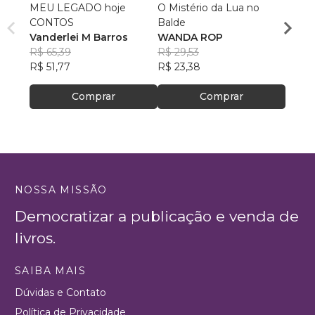
MEU LEGADO hoje
O Mistério da Lua no
O imp
CONTOS
Balde
Carlo
Vanderlei M Barros
WANDA ROP
Jesus
R$ 40
R$ 65,39
R$ 29,53
R$ 32,
R$ 51,77
R$ 23,38
Comprar
Comprar
NOSSA MISSÃO
Democratizar a publicação e venda de
livros.
SAIBA MAIS
Dúvidas e Contato
Política de Privacidade