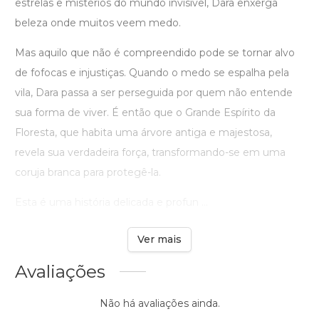
estrelas e mistérios do mundo invisível, Dara enxerga
beleza onde muitos veem medo.
Mas aquilo que não é compreendido pode se tornar alvo
de fofocas e injustiças. Quando o medo se espalha pela
vila, Dara passa a ser perseguida por quem não entende
sua forma de viver. É então que o Grande Espírito da
Floresta, que habita uma árvore antiga e majestosa,
revela sua verdadeira força, transformando-se em uma
coruja branca para protegê-la.
Esta é uma história delicada e profun ...
Ver mais
Avaliações
Não há avaliações ainda.